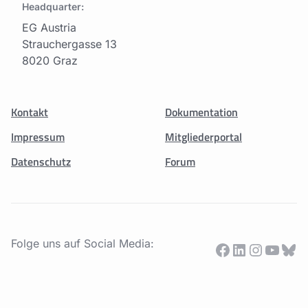
Headquarter:
Mitglied werden
EG Austria
Strauchergasse 13
8020 Graz
Kontakt
Dokumentation
Impressum
Mitgliederportal
Datenschutz
Forum
Folge uns auf Social Media:
Facebook
LinkedIn
Instagr
YouT
Blu