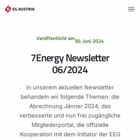
Zum
Inhalt
springen
Vorteile
Veröffentlicht am
30. Juni 2024
Tarife
7Energy Newsletter
Gemeinschaften
06/2024
Wissen
In unserem aktuellen Newsletter
Angebote
behandeln wir folgende Themen: die
Events
Abrechnung Jänner 2024, das
verbesserte und nun frei zugängliche
Mitgliederportal, die offizielle
Kooperation mit dem Initiator der EEG
Mitgliederportal