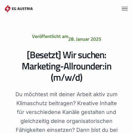
Zum
Inhalt
springen
Vorteile
Veröffentlicht am
28. Januar 2025
Tarife
[Besetzt] Wir suchen:
Gemeinschaften
Marketing-Allrounder:in
Wissen
(m/w/d)
Angebote
Du möchtest mit deiner Arbeit aktiv zum
Events
Klimaschutz beitragen? Kreative Inhalte
für verschiedene Kanäle gestalten und
gleichzeitig deine organisatorischen
Mitgliederportal
Fähigkeiten einsetzen? Dann bist du bei