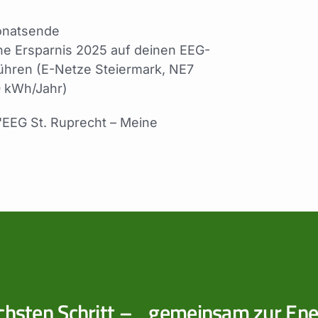
onatsende
che Ersparnis 2025 auf deinen EEG-
ühren (E-Netze Steiermark, NE7
0 kWh/Jahr)
"EEG St. Ruprecht – Meine
chsten Schritt – gemeinsam zur En